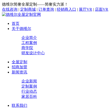
德维尔简奢全屋定制——简奢实力派！
在线咨询
|
定制商城
|
订单查询
|
经销商入口
|
展厅VR
|
店面VR
首页
关于德维尔
企业简介
工程案例
商学院
研发设计中心
全屋定制
招商加盟
新闻资讯
企业新闻
定制案例
行业动态
家居百科
联系我们