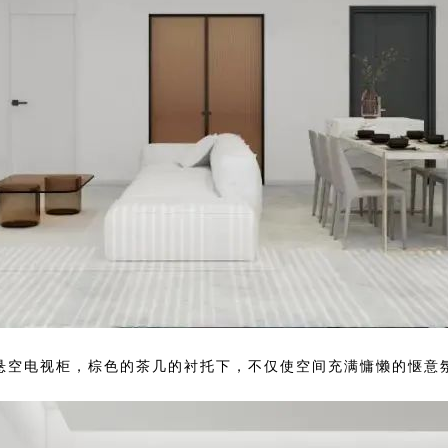
悬空电视柜，棕色的茶几的衬托下，不仅使空间充满慵懒的惬意