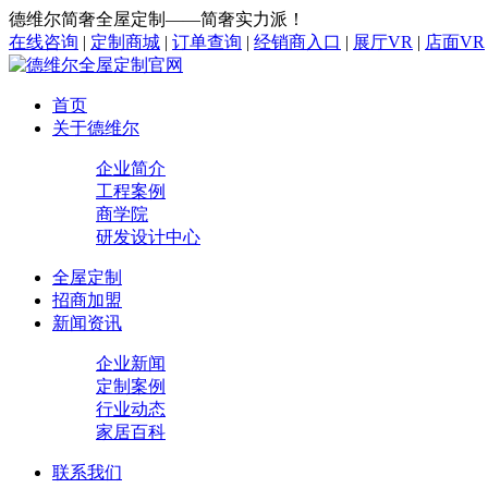
德维尔简奢全屋定制——简奢实力派！
在线咨询
|
定制商城
|
订单查询
|
经销商入口
|
展厅VR
|
店面VR
首页
关于德维尔
企业简介
工程案例
商学院
研发设计中心
全屋定制
招商加盟
新闻资讯
企业新闻
定制案例
行业动态
家居百科
联系我们