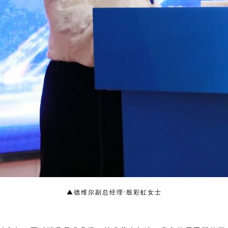
▲
德维尔副总经理·殷彩虹女士