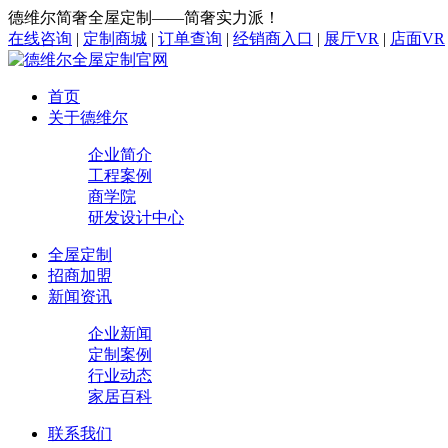
德维尔简奢全屋定制——简奢实力派！
在线咨询
|
定制商城
|
订单查询
|
经销商入口
|
展厅VR
|
店面VR
首页
关于德维尔
企业简介
工程案例
商学院
研发设计中心
全屋定制
招商加盟
新闻资讯
企业新闻
定制案例
行业动态
家居百科
联系我们