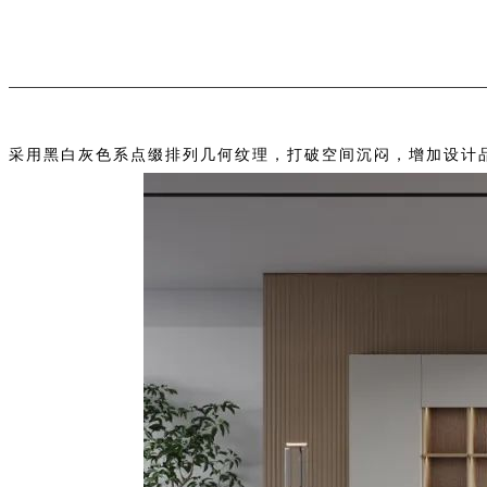
采用黑白灰色系点缀排列几何纹理，打破空间沉闷，增加设
计